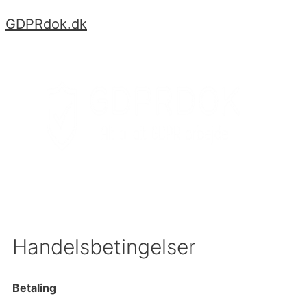
Hop
GDPRdok.dk
til
indhold
Menu
Handelsbetingelser
Betaling