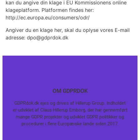
kan du angive din klage i EU Kommissionens online
klageplatform. Platformen findes her:
http://ec.europa.eu/consumers/odr/
Angiver du en klage her, skal du oplyse vores E-mail
adresse: dpo@gdprdok.dk
OM GDPRDOK
GDPRdok.dk ejes og drives af Hillerup Group. Indholdet
er udviklet af Claus Hillerup Emborg, der har gennemført
mange GDPR projekter og udviklet GDPR politikker og
procedurer i flere Europæiske lande siden 2017.