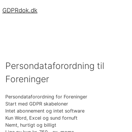
Hop
GDPRdok.dk
til
indhold
Menu
Persondataforordning til
Foreninger
Persondataforordning for Foreninger
Start med GDPR skabeloner
Intet abonnement og intet software
Kun Word, Excel og sund fornuft
Nemt, hurtigt og billigt
Lige nu kun kr. 750,- ex. moms